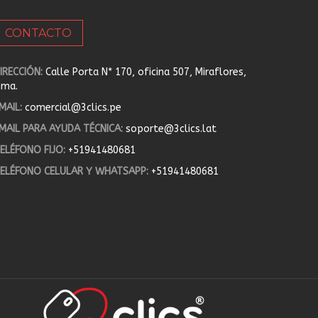
CONTACTO
IRECCIÓN:
Calle Porta N* 170, oficina 507, Miraflores,
ima.
MAIL:
comercial@3clics.pe
MAIL PARA AYUDA TÉCNICA:
soporte@3clics.lat
ELÉFONO FIJO:
+51941480681
ELÉFONO CELULAR Y WHATSAPP:
+51941480681