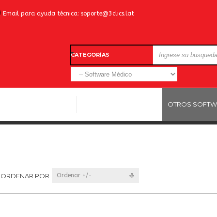
Email para ayuda técnica:
soporte@3clics.lat
CATEGORÍAS
LICENCIAS WINDOWS
LICENCIAS ANTIVIRUS
OTROS SOFTW
ORDENAR POR
Ordenar +/-