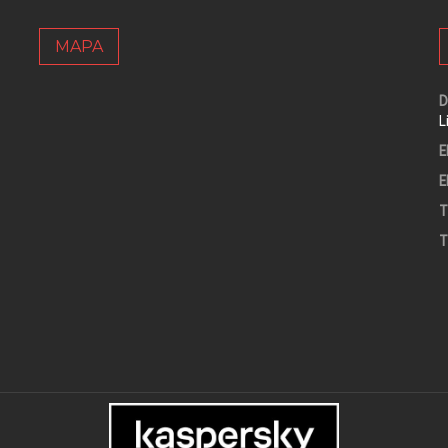
MAPA
D
L
E
E
T
T