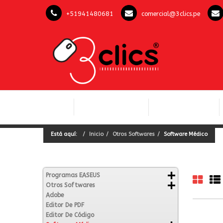
+51941480681
comercial@3clics.pe
COMPUTACIÓN Y
INICIO
LICENCIAS OFFICE
SOFTWARE
Está aquí:
Inicio
Otros Softwares
Software Médico
Programas EASEUS
Otros Softwares
Adobe
Editor De PDF
Editor De Código