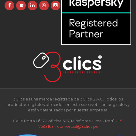
3Clics es una marca registrada de 3Clics S.A.C. Todos los
productos digitales ofrecidos en este sitio web son originales y
están garantizados por nuestra empresa.
Calle Porta N* 170 oficina 507, Miraflores, Lima - Perú -
+51
17593163
-
comercial@3clics.pe