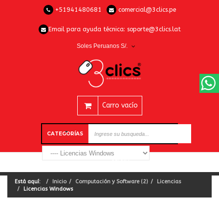
+51941480681
comercial@3clics.pe
Email para ayuda técnica:
soporte@3clics.lat
Soles Peruanos S/.
Carro vacío
CATEGORÍAS
Está aquí:
Inicio
Computación y Software (2)
Licencias
Licencias Windows