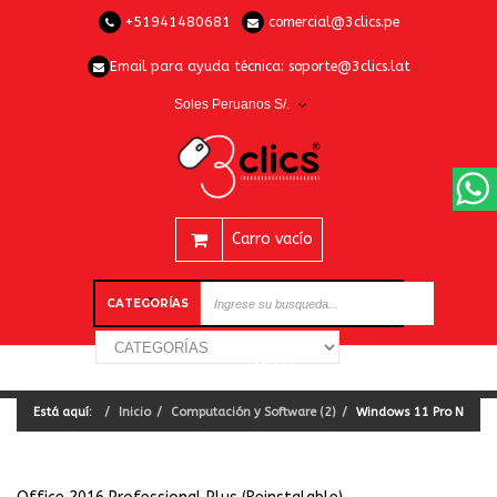
+51941480681
comercial@3clics.pe
Email para ayuda técnica:
soporte@3clics.lat
Soles Peruanos S/.
Carro vacío
CATEGORÍAS
Está aquí:
Inicio
Computación y Software (2)
Windows 11 Pro N